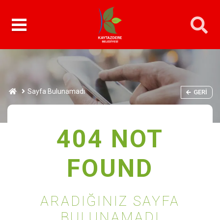
Sayfa Bulunamadı
GERI
404 NOT
FOUND
ARADIĞINIZ SAYFA
BULUNAMADI