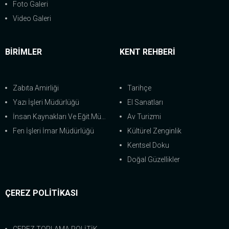
Foto Galeri
Video Galeri
BİRİMLER
KENT REHBERİ
Zabıta Amirliği
Tarihçe
Yazı İşleri Müdürlüğü
El Sanatları
İnsan Kaynakları Ve Eğit.Müdürlüğü
Av Turizmi
Fen İşleri İmar Müdürlüğü
Kültürel Zenginlik
Kentsel Doku
Doğal Güzellikler
ÇEREZ POLİTİKASI
ÇEREZ TOPLAMA POLİTİKASI