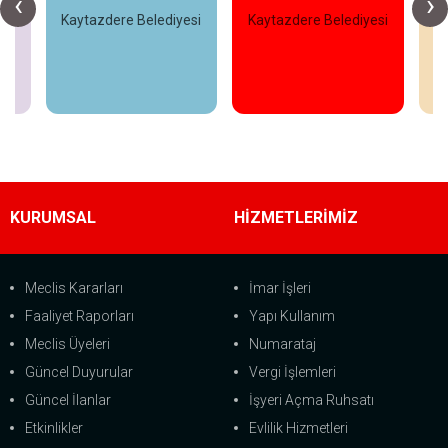
‹
›
Kaytazdere Belediyesi
Kaytazdere Belediyesi
Ka
İncele
İncele
KURUMSAL
HİZMETLERİMİZ
Meclis Kararları
İmar İşleri
Faaliyet Raporları
Yapı Kullanım
Meclis Üyeleri
Numarataj
Güncel Duyurular
Vergi İşlemleri
Güncel İlanlar
İşyeri Açma Ruhsatı
Etkinlikler
Evlilik Hizmetleri