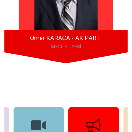
Ömer KARACA - AK PARTİ
MECLİS ÜYESİ