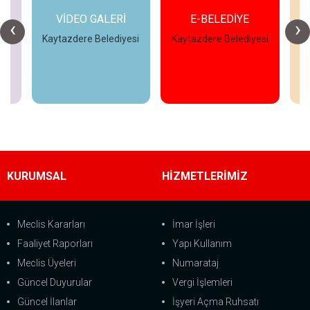
ER
VİDEO GALERİ
E-BELEDİYE
‹
›
Kaytazdere Belediyesi
Kaytazdere Belediyesi
Ka
İncele
İncele
KURUMSAL
HİZMETLERİMİZ
Meclis Kararları
İmar İşleri
Faaliyet Raporları
Yapı Kullanım
Meclis Üyeleri
Numarataj
Güncel Duyurular
Vergi İşlemleri
Güncel İlanlar
İşyeri Açma Ruhsatı