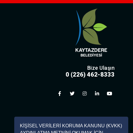
Bize Ulaşın
0 (226) 462-8333
KİŞİSEL VERİLERİ KORUMA KANUNU (KVKK)
AYDINLATMA METNİNİ OKUMAK İÇİN