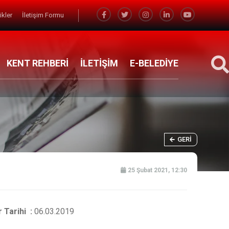
likler
İletişim Formu
KENT REHBERİ
İLETİŞİM
E-BELEDİYE
GERI
25 Şubat 2021, 12:30
 Tarihi :
06.03.2019