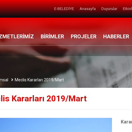
E-BELEDİYE
Anasayfa
Duyurular
Etkin
ZMETLERİMİZ
BİRİMLER
PROJELER
HABERLER
msal
Meclis Kararları 2019/Mart
is Kararları 2019/Mart
Karar