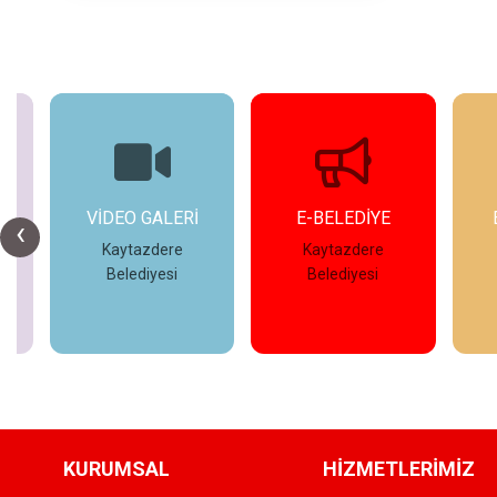
E-BELEDİYE
ETKİNLİKLER
‹
Kaytazdere
Kaytazdere
Belediyesi
Belediyesi
İncele
İncele
KURUMSAL
HİZMETLERİMİZ