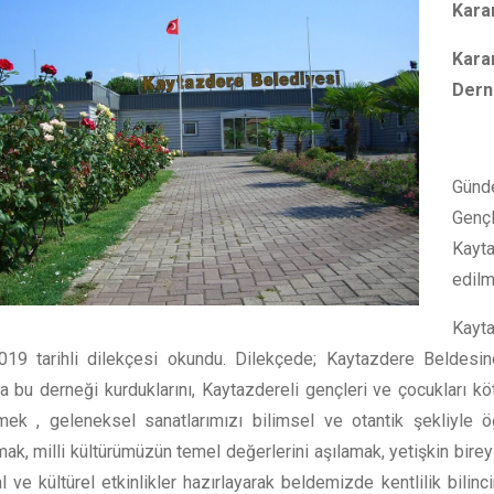
Karar
Kara
Dern
Me
Gün
Genç
Kayt
edilm
Kayt
019 tarihli dilekçesi okundu. Dilekçede; Kaytazdere Beldesind
a bu derneği kurduklarını, Kaytazdereli gençleri ve çocukları köt
rmek , geleneksel sanatlarımızı bilimsel ve otantik şekliyle öğ
rmak, milli kültürümüzün temel değerlerini aşılamak, yetişkin bire
l ve kültürel etkinlikler hazırlayarak beldemizde kentlilik bili