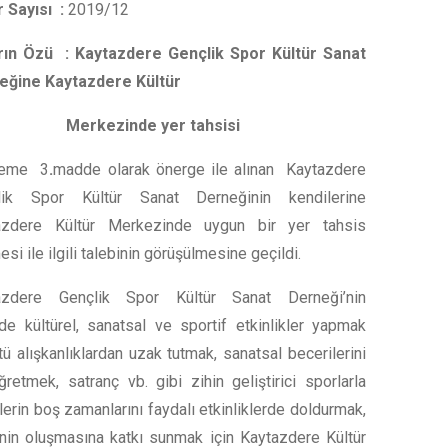
 Sayısı :
2019/12
rın Özü : Kaytazdere Gençlik Spor Kültür Sanat
eğine Kaytazdere Kültür
rkezinde yer tahsisi
deme 3
.
madde olarak önerge ile alınan Kaytazdere
lik Spor Kültür Sanat Derneğinin kendilerine
azdere Kültür Merkezinde uygun bir yer tahsis
esi ile ilgili talebinin görüşülmesine geçildi.
azdere Gençlik Spor Kültür Sanat Derneği’nin
e kültürel, sanatsal ve sportif etkinlikler yapmak
ü alışkanlıklardan uzak tutmak, sanatsal becerilerini
retmek, satranç vb. gibi zihin geliştirici sporlarla
ylerin boş zamanlarını faydalı etkinliklerde doldurmak,
ncinin oluşmasına katkı sunmak için Kaytazdere Kültür