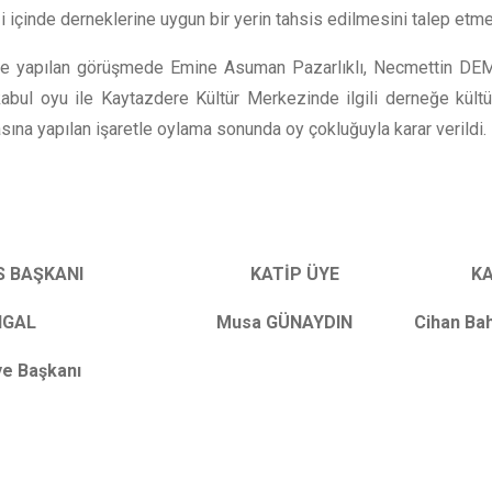
 içinde derneklerine uygun bir yerin tahsis edilmesini talep etmek
e yapılan görüşmede Emine Asuman Pazarlıklı, Necmettin DEMİ
kabul oyu ile Kaytazdere Kültür Merkezinde ilgili derneğe kültür
sına yapılan işaretle oylama sonunda oy çokluğuyla karar verildi.
LİS BAŞKANI KATİP ÜYE KATİP
KANGAL Musa GÜNAYDIN Cihan Bahtiy
iye Başkanı