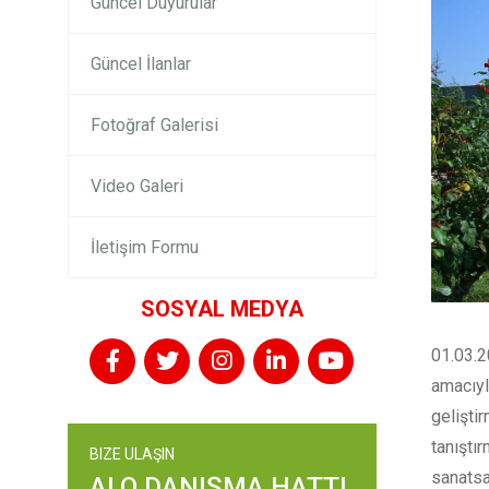
Güncel Duyurular
Güncel İlanlar
Fotoğraf Galerisi
Video Galeri
İletişim Formu
SOSYAL MEDYA
01.03.2
amacıyl
gelişti
tanıştı
BIZE ULAŞIN
sanatsa
ALO DANIŞMA HATTI