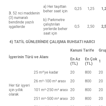
a) Her taşıttan
0,25
1,25
1,
beher saat için
3.
52 nci maddenin
(3) numaralı
b) Parkmetre
bendinde yazılı
çalıştırılan
0,5
2,50
2,
işgallerde
yerlerde beher
saat için
4) TATİL GÜNLERİNDE ÇALIŞMA RUHSATI HARCI
Kanuni Tarife
Grup
İşyerinin Türü ve Alanı
En Az
En Çok
1
(TL)
(TL)
25 m²’ye kadar
20
800
20
26 m²-100 m² arası
20
800
20
Her tür işyeri
için yıllık
101 m²-250 m² arası
20
800
20
olarak
251 m²-500 m² arası
20
800
20