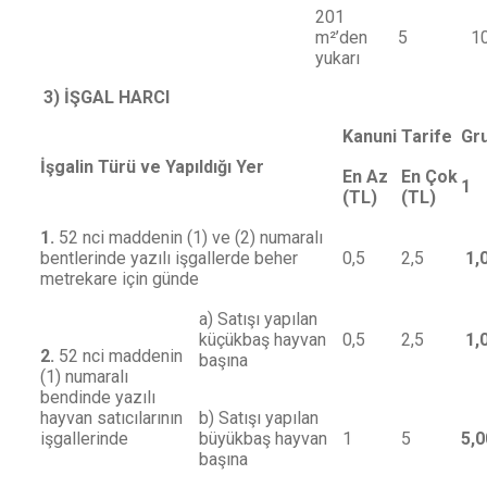
201
m²’den
5
1
yukarı
3) İŞGAL HARCI
Kanuni Tarife
Gru
İşgalin Türü ve Yapıldığı Yer
En Az
En Çok
1
(TL)
(TL)
1.
52 nci maddenin (1) ve (2) numaralı
bentlerinde yazılı işgallerde beher
0,5
2,5
1,
metrekare için günde
a) Satışı yapılan
küçükbaş hayvan
0,5
2,5
1,
2.
52 nci maddenin
başına
(1) numaralı
bendinde yazılı
hayvan satıcılarının
b) Satışı yapılan
işgallerinde
büyükbaş hayvan
1
5
5,0
başına