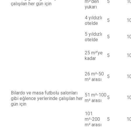
m²’den
5
1
çalışılan her gün için
yukarı
4 yıldızlı
5
1
otelde
5 yıldızlı
5
1
otelde
25 m²’ye
5
1
kadar
26 m²-50
5
1
m² arası
Bilardo ve masa futbolu salonları
51 m²-100
5
1
gibi eğlence yerlerinde çalışılan her
m² arası
gün için
101
m²-200
5
1
m² arası