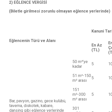
2) EĞLENCE VERGİSİ
(Biletle girilmesi zorunlu olmayan eğlence yerlerinde)
Kanuni Tar
Eğlencenin Türü ve Alanı
E
En Az
Ç
(TL)
(
50 m²’ye
5
1
kadar
51 m²-150
5
1
m² arası
151
m²-300
5
1
m² arası
Bar, pavyon, gazino, gece kulübü,
taverna, diskotek, kabare,
301
dansing gibi eğlence yerlerinde