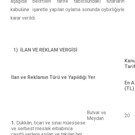
aşağıda belirtilen tarife tablosundaki tutarların
kabulüne işaretle yapılan oylama sonunda oybirliğiyle
karar verildi.
1)
İLAN VE REKLAM VERGİSİ
Kanu
Tari
İlan ve Reklamın Türü ve Yapıldığı Yer
En A
(TL)
Bulvar ve
20
Meydan
1.
Dükkân, ticari ve sınai müessese
ve serbest meslek erbabınca
çeşitli yerlere asılan ve takılan her