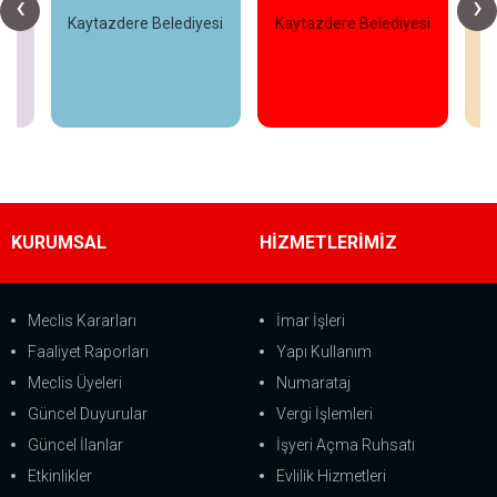
‹
›
esi
Kaytazdere Belediyesi
Kaytazdere Belediyesi
Ka
İncele
İncele
KURUMSAL
HİZMETLERİMİZ
Meclis Kararları
İmar İşleri
Faaliyet Raporları
Yapı Kullanım
Meclis Üyeleri
Numarataj
Güncel Duyurular
Vergi İşlemleri
Güncel İlanlar
İşyeri Açma Ruhsatı
Etkinlikler
Evlilik Hizmetleri