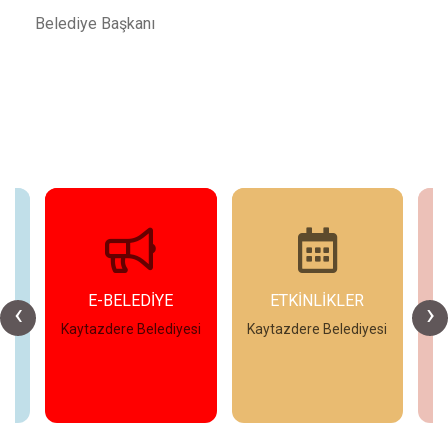
Belediye Başkanı
E-BELEDİYE
ETKİNLİKLER
‹
›
esi
Kaytazdere Belediyesi
Kaytazdere Belediyesi
Ka
İncele
İncele