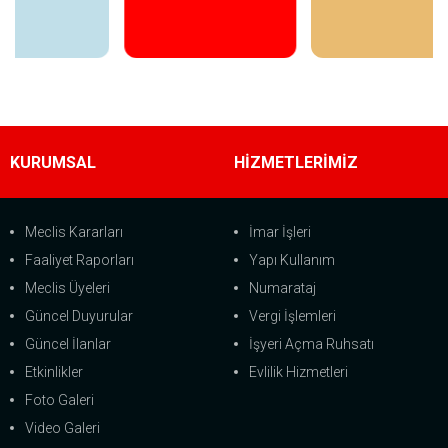
İncele
İncele
KURUMSAL
HİZMETLERİMİZ
Meclis Kararları
İmar İşleri
Faaliyet Raporları
Yapı Kullanım
Meclis Üyeleri
Numarataj
Güncel Duyurular
Vergi İşlemleri
Güncel İlanlar
İşyeri Açma Ruhsatı
Etkinlikler
Evlilik Hizmetleri
Foto Galeri
Video Galeri