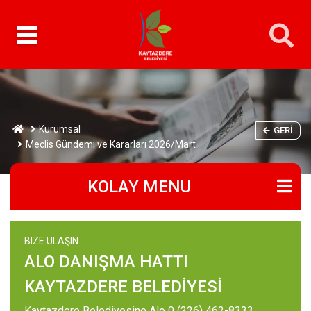
Kurumsal
GERI
Meclis Gündemi ve Kararları 2026/Mart
KOLAY MENU
BIZE ULAŞIN
ALO DANIŞMA HATTI
KAYTAZDERE BELEDİYESİ
Kaytazdere Belediyesine Alo 0 (226) 462-8333