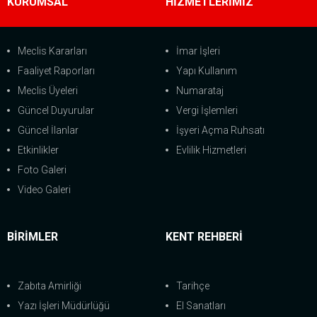
KURUMSAL
HİZMETLERİMİZ
Meclis Kararları
İmar İşleri
Faaliyet Raporları
Yapı Kullanım
Meclis Üyeleri
Numarataj
Güncel Duyurular
Vergi İşlemleri
Güncel İlanlar
İşyeri Açma Ruhsatı
Etkinlikler
Evlilik Hizmetleri
Foto Galeri
Video Galeri
BİRİMLER
KENT REHBERİ
Zabıta Amirliği
Tarihçe
Yazı İşleri Müdürlüğü
El Sanatları