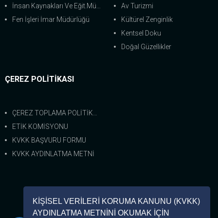
İnsan Kaynakları Ve Eğit.Müdürlüğü
Av Turizmi
Fen İşleri İmar Müdürlüğü
Kültürel Zenginlik
Kentsel Doku
Doğal Güzellikler
ÇEREZ POLİTİKASI
ÇEREZ TOPLAMA POLİTİKASI
ETİK KOMİSYONU
KVKK BAŞVURU FORMU
KVKK AYDINLATMA METNİ
Bize Ulaşın
KİŞİSEL VERİLERİ KORUMA KANUNU (KVKK)
0 (226) 462-8333
AYDINLATMA METNİNİ OKUMAK İÇİN