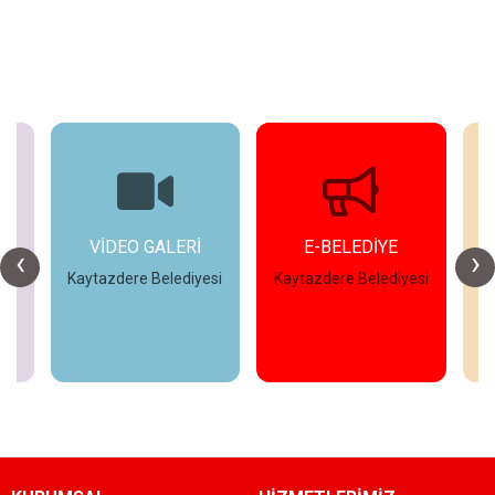
ER
VİDEO GALERİ
E-BELEDİYE
‹
›
Kaytazdere Belediyesi
Kaytazdere Belediyesi
Ka
İncele
İncele