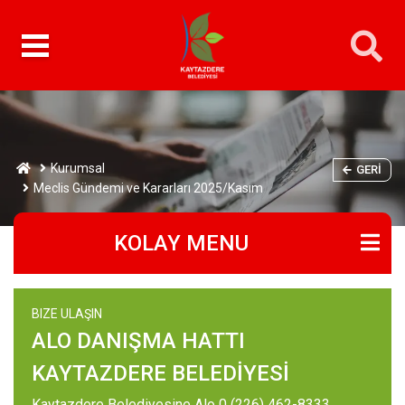
Kurumsal
GERI
Meclis Gündemi ve Kararları 2025/Kasım
KOLAY MENU
BIZE ULAŞIN
ALO DANIŞMA HATTI
KAYTAZDERE BELEDİYESİ
Kaytazdere Belediyesine Alo 0 (226) 462-8333