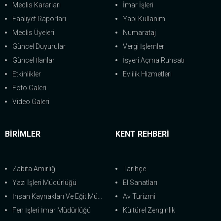
Meclis Kararları
İmar İşleri
Faaliyet Raporları
Yapı Kullanım
Meclis Üyeleri
Numarataj
Güncel Duyurular
Vergi İşlemleri
Güncel İlanlar
İşyeri Açma Ruhsatı
Etkinlikler
Evlilik Hizmetleri
Foto Galeri
Video Galeri
BİRİMLER
KENT REHBERİ
Zabıta Amirliği
Tarihçe
Yazı İşleri Müdürlüğü
El Sanatları
İnsan Kaynakları Ve Eğit.Müdürlüğü
Av Turizmi
Fen İşleri İmar Müdürlüğü
Kültürel Zenginlik