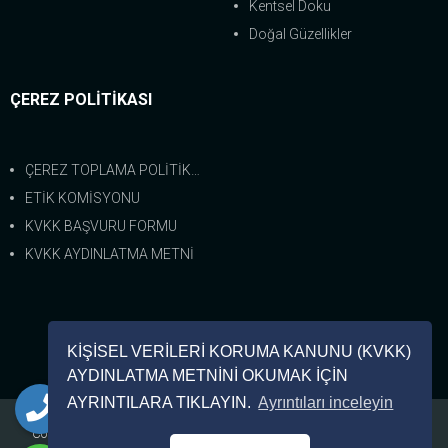
Kentsel Doku
Doğal Güzellikler
ÇEREZ POLİTİKASI
ÇEREZ TOPLAMA POLİTİKASI
ETİK KOMİSYONU
KVKK BAŞVURU FORMU
KVKK AYDINLATMA METNİ
Bize Ulaşın
KİŞİSEL VERİLERİ KORUMA KANUNU (KVKK)
0 (226) 462-8333
AYDINLATMA METNİNİ OKUMAK İÇİN
AYRINTILARA TIKLAYIN.
Ayrıntıları inceleyin
Copyright © 2024. Her Hakkı Saklıdır. kopyalanması, çoğaltılması ve