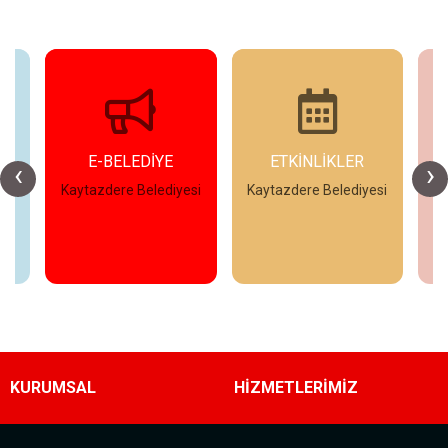
E-BELEDİYE
ETKİNLİKLER
‹
›
esi
Kaytazdere Belediyesi
Kaytazdere Belediyesi
Ka
İncele
İncele
KURUMSAL
HİZMETLERİMİZ