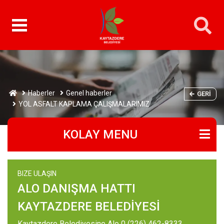
Haberler
Genel haberler
GERI
YOL ASFALT KAPLAMA ÇALIŞMALARIMIZ
KOLAY MENU
BIZE ULAŞIN
ALO DANIŞMA HATTI
KAYTAZDERE BELEDİYESİ
Kaytazdere Belediyesine Alo 0 (226) 462-8333