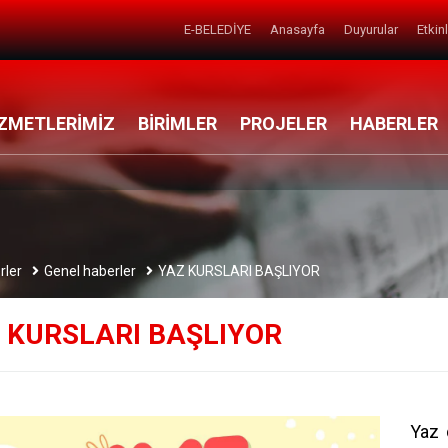
E-BELEDİYE
Anasayfa
Duyurular
Etkin
ZMETLERİMİZ
BİRİMLER
PROJELER
HABERLER
rler
Genel haberler
YAZ KURSLARI BAŞLIYOR
 KURSLARI BAŞLIYOR
Yaz 