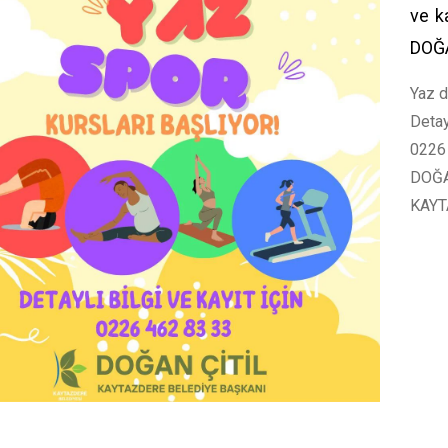
ve k
DOĞ
Yaz d
Detayl
0226
DOĞA
KAYT