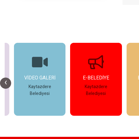
E-BELEDİYE
ETKİNLİKLER
‹
Kaytazdere
Kaytazdere
Belediyesi
Belediyesi
İncele
İncele