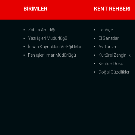
BİRİMLER
KENT REHBERİ
Zabıta Amirliği
Tarihçe
Yazı İşleri Müdürlüğü
El Sanatları
İnsan Kaynakları Ve Eğit.Müdürlüğü
Av Turizmi
Fen İşleri İmar Müdürlüğü
Kültürel Zenginlik
Kentsel Doku
Doğal Güzellikler