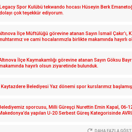
Legacy Spor Kulübü tekwando hocası Hüseyin Berk Emanetoğlu
dolayı çok teşekkür ediyorum.
Altınova İlçe Müftülüğü görevine atanan Sayın İsmail Çakır’ı,
muhtarımız ve cami hocalarımızla birlikte makamında hayırlı o
Altınova İlçe Kaymakamlığı görevine atanan Sayın Göksu Bayram
makamında hayırlı olsun ziyaretinde bulunduk.
Kaytazdere Belediyesi Yaz dönemi spor kurslarımız başlamışt
Belediyemiz sporcusu, Milli Güreşçi Nurettin Emin Kapal, 06-
Makedonya’da yapılan U-20 Serbest Güreş Kategorisinde AVR
DAHA FAZLA GÖST