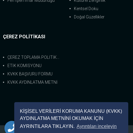
Fen İşleri İmar Müdürlüğü
Kültürel Zenginlik
Kentsel Doku
Doğal Güzellikler
ÇEREZ POLİTİKASI
ÇEREZ TOPLAMA POLİTİKASI
ETİK KOMİSYONU
KVKK BAŞVURU FORMU
KVKK AYDINLATMA METNİ
Bize Ulaşın
KİŞİSEL VERİLERİ KORUMA KANUNU (KVKK)
0 (226) 462-8333
AYDINLATMA METNİNİ OKUMAK İÇİN
AYRINTILARA TIKLAYIN.
Ayrıntıları inceleyin