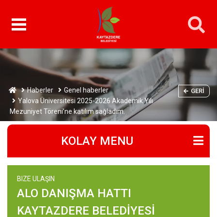
Haberler
Genel haberler
GERI
Yalova Üniversitesi 2025-2026 Akademik Yılı
Mezuniyet Töreni’ne katılım sağladım.
KOLAY MENU
BIZE ULAŞIN
ALO DANIŞMA HATTI
KAYTAZDERE BELEDİYESİ