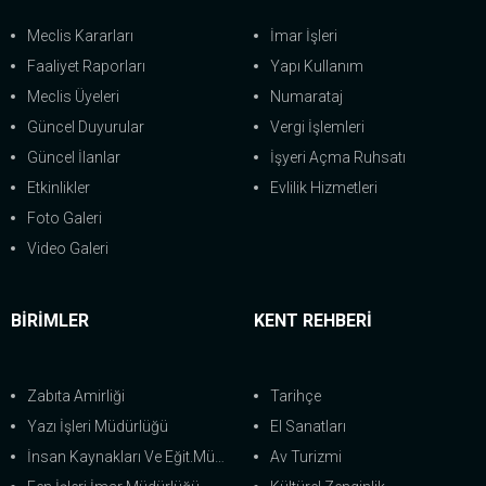
Meclis Kararları
İmar İşleri
Faaliyet Raporları
Yapı Kullanım
Meclis Üyeleri
Numarataj
Güncel Duyurular
Vergi İşlemleri
Güncel İlanlar
İşyeri Açma Ruhsatı
Etkinlikler
Evlilik Hizmetleri
Foto Galeri
Video Galeri
BİRİMLER
KENT REHBERİ
Zabıta Amirliği
Tarihçe
Yazı İşleri Müdürlüğü
El Sanatları
İnsan Kaynakları Ve Eğit.Müdürlüğü
Av Turizmi