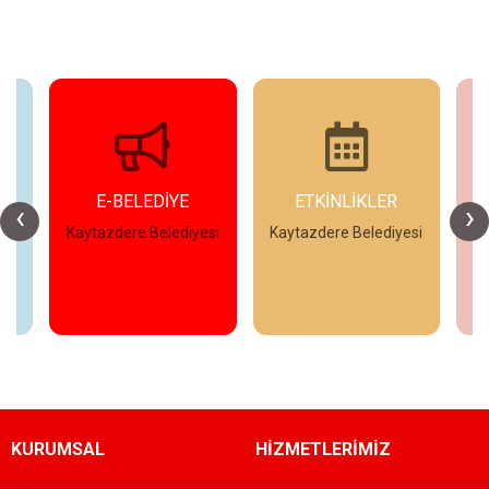
E-BELEDİYE
ETKİNLİKLER
‹
›
esi
Kaytazdere Belediyesi
Kaytazdere Belediyesi
Ka
İncele
İncele
KURUMSAL
HİZMETLERİMİZ