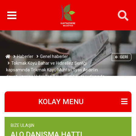
Haberler
Genel haberler
GERI
Tokmak Köyü Bahar ve Hıdırellez Şenliği
kapsamında Tokmak Köyü Muhtarı İlyas Aydın’ın
daveti üzerine Hıdırellez Bayramını köy meydanında
kutladık.
KOLAY MENU
BIZE ULAŞIN
ALO DANIŞMA HATTI