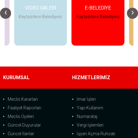
E-BELEDİYE
ETKİNLİKLER
‹
›
esi
Kaytazdere Belediyesi
Kaytazdere Belediyesi
Ka
İncele
İncele
KURUMSAL
HİZMETLERİMİZ
Meclis Kararları
İmar İşleri
Faaliyet Raporları
Yapı Kullanım
Meclis Üyeleri
Numarataj
Güncel Duyurular
Vergi İşlemleri
Güncel İlanlar
İşyeri Açma Ruhsatı