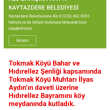
KAYTAZDERE BELEDİYESİ
Kaytazdere Belediyesine Alo 0 (226) 462-8333
hattıyla ya da iletişim butonuna tıklayarak bize
ulaşabilirsiniz.
İletişim
Tokmak Köyü Bahar ve
Hıdırellez Şenliği kapsamında
Tokmak Köyü Muhtarı İlyas
Aydın’ın daveti üzerine
Hıdırellez Bayramını köy
meydanında kutladık.