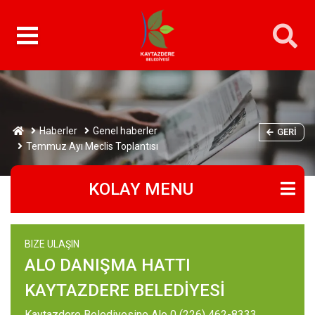
Haberler
Genel haberler
GERI
Temmuz Ayı Meclis Toplantısı
KOLAY MENU
BIZE ULAŞIN
ALO DANIŞMA HATTI
KAYTAZDERE BELEDİYESİ
Kaytazdere Belediyesine Alo 0 (226) 462-8333