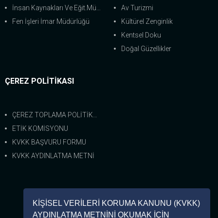
İnsan Kaynakları Ve Eğit.Müdürlüğü
Av Turizmi
Fen İşleri İmar Müdürlüğü
Kültürel Zenginlik
Kentsel Doku
Doğal Güzellikler
ÇEREZ POLİTİKASI
ÇEREZ TOPLAMA POLİTİKASI
ETİK KOMİSYONU
KVKK BAŞVURU FORMU
KVKK AYDINLATMA METNİ
Bize Ulaşın
KİŞİSEL VERİLERİ KORUMA KANUNU (KVKK)
0 (226) 462-8333
AYDINLATMA METNİNİ OKUMAK İÇİN