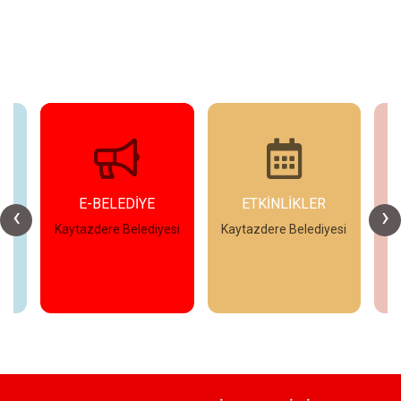
E-BELEDİYE
ETKİNLİKLER
‹
›
esi
Kaytazdere Belediyesi
Kaytazdere Belediyesi
Ka
İncele
İncele