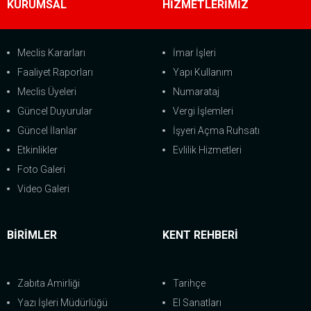
KURUMSAL
HİZMETLERİMİZ
Meclis Kararları
İmar İşleri
Faaliyet Raporları
Yapı Kullanım
Meclis Üyeleri
Numarataj
Güncel Duyurular
Vergi İşlemleri
Güncel İlanlar
İşyeri Açma Ruhsatı
Etkinlikler
Evlilik Hizmetleri
Foto Galeri
Video Galeri
BİRİMLER
KENT REHBERİ
Zabıta Amirliği
Tarihçe
Yazı İşleri Müdürlüğü
El Sanatları