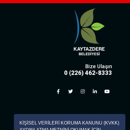
Bize Ulaşın
0 (226) 462-8333
KİŞİSEL VERİLERİ KORUMA KANUNU (KVKK)
AYDINLATMA METNİNİ OKUMAK İÇİN