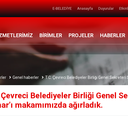
E-BELEDİYE
Anasayfa
Duyurular
Etkin
ZMETLERİMİZ
BİRİMLER
PROJELER
HABERLER
rler
Genel haberler
T.C. Çevreci Belediyeler Birliği Genel Sekrete
 Çevreci Belediyeler Birliği Genel S
ar’ı makamımızda ağırladık.