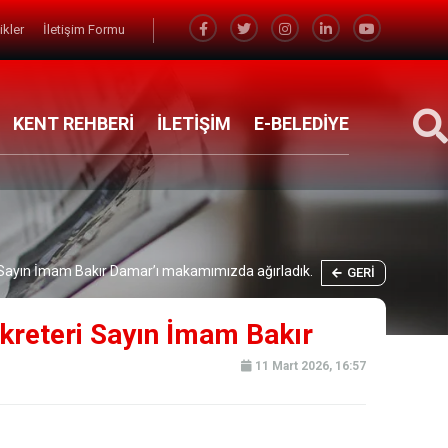
likler
İletişim Formu
KENT REHBERİ
İLETİŞİM
E-BELEDİYE
ri Sayın İmam Bakır Damar’ı makamımızda ağırladık.
GERI
ekreteri Sayın İmam Bakır
11 Mart 2026, 16:57