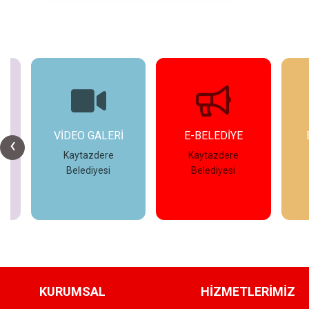
E-BELEDİYE
ETKİNLİKLER
‹
Kaytazdere
Kaytazdere
Belediyesi
Belediyesi
İncele
İncele
KURUMSAL
HİZMETLERİMİZ