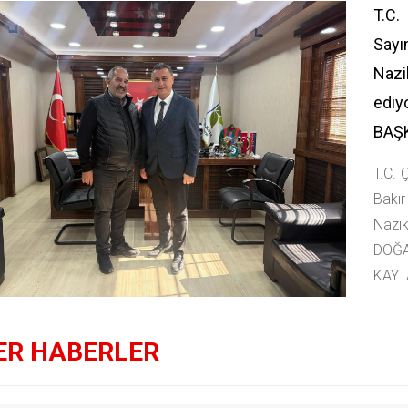
T.C.
Sayı
Nazi
edi
BAŞ
T.C. 
Bakır
Nazik
DOĞA
KAYT
ER HABERLER