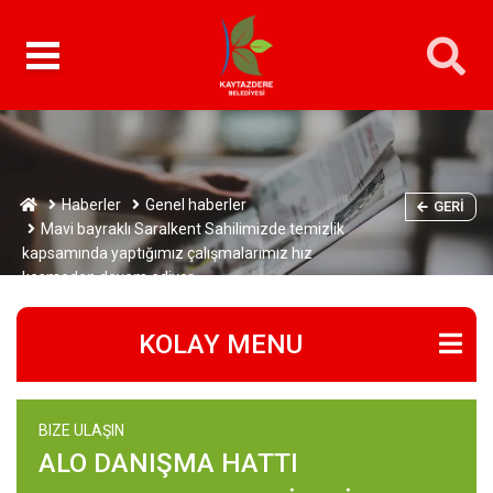
Haberler
Genel haberler
GERI
Mavi bayraklı Saralkent Sahilimizde temizlik
kapsamında yaptığımız çalışmalarımız hız
kesmeden devam ediyor.
KOLAY MENU
BIZE ULAŞIN
ALO DANIŞMA HATTI