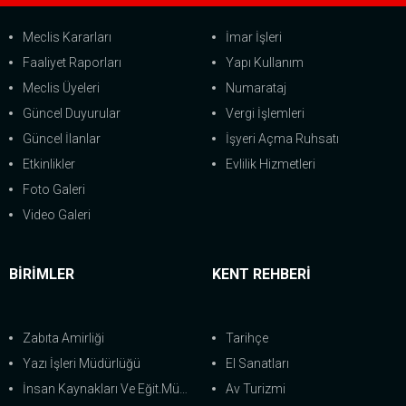
Meclis Kararları
İmar İşleri
Faaliyet Raporları
Yapı Kullanım
Meclis Üyeleri
Numarataj
Güncel Duyurular
Vergi İşlemleri
Güncel İlanlar
İşyeri Açma Ruhsatı
Etkinlikler
Evlilik Hizmetleri
Foto Galeri
Video Galeri
BİRİMLER
KENT REHBERİ
Zabıta Amirliği
Tarihçe
Yazı İşleri Müdürlüğü
El Sanatları
İnsan Kaynakları Ve Eğit.Müdürlüğü
Av Turizmi