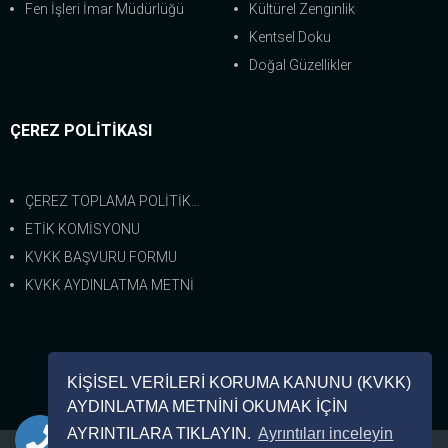
Fen İşleri İmar Müdürlüğü
Kültürel Zenginlik
Kentsel Doku
Doğal Güzellikler
ÇEREZ POLİTİKASI
ÇEREZ TOPLAMA POLİTİKASI
ETİK KOMİSYONU
KVKK BAŞVURU FORMU
KVKK AYDINLATMA METNİ
Bize Ulaşın
KİŞİSEL VERİLERİ KORUMA KANUNU (KVKK)
0 (226) 462-8333
AYDINLATMA METNİNİ OKUMAK İÇİN
AYRINTILARA TIKLAYIN.
Ayrıntıları inceleyin