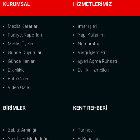
KURUMSAL
HİZMETLERİMİZ
Meclis Kararları
İmar İşleri
Faaliyet Raporları
Yapı Kullanım
Meclis Üyeleri
Numarataj
Güncel Duyurular
Vergi İşlemleri
Güncel İlanlar
İşyeri Açma Ruhsatı
Etkinlikler
Evlilik Hizmetleri
Foto Galeri
Video Galeri
BİRİMLER
KENT REHBERİ
Zabıta Amirliği
Tarihçe
Yazı İşleri Müdürlüğü
El Sanatları