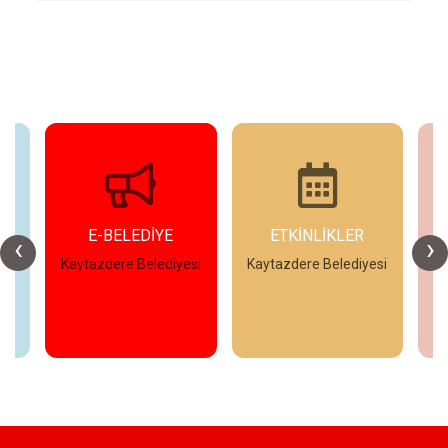
E-BELEDİYE
ETKİNLİKLER
‹
›
esi
Kaytazdere Belediyesi
Kaytazdere Belediyesi
Ka
İncele
İncele