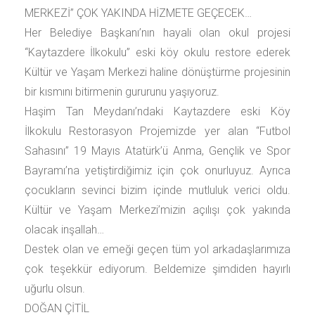
MERKEZİ” ÇOK YAKINDA HİZMETE GEÇECEK…
Her Belediye Başkanı’nın hayali olan okul projesi
“Kaytazdere İlkokulu” eski köy okulu restore ederek
Kültür ve Yaşam Merkezi haline dönüştürme projesinin
bir kısmını bitirmenin gururunu yaşıyoruz.
Haşim Tan Meydanı’ndaki Kaytazdere eski Köy
İlkokulu Restorasyon Projemizde yer alan “Futbol
Sahasını” 19 Mayıs Atatürk’ü Anma, Gençlik ve Spor
Bayramı’na yetiştirdiğimiz için çok onurluyuz. Ayrıca
çocukların sevinci bizim içinde mutluluk verici oldu.
Kültür ve Yaşam Merkezi’mizin açılışı çok yakında
olacak inşallah…
Destek olan ve emeği geçen tüm yol arkadaşlarımıza
çok teşekkür ediyorum. Beldemize şimdiden hayırlı
uğurlu olsun.
DOĞAN ÇİTİL