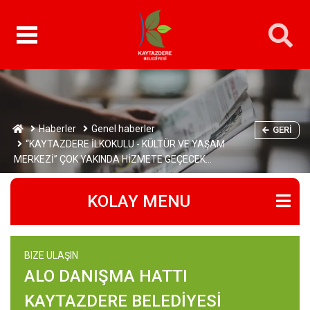
Haberler
Genel haberler
GERI
“KAYTAZDERE İLKOKULU - KÜLTÜR VE YAŞAM
MERKEZİ” ÇOK YAKINDA HİZMETE GEÇECEK…
KOLAY MENU
BIZE ULAŞIN
ALO DANIŞMA HATTI
KAYTAZDERE BELEDİYESİ