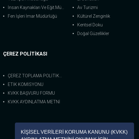
İnsan Kaynakları Ve Eğit.Müdürlüğü
Av Turizmi
Fen İşleri İmar Müdürlüğü
Kültürel Zenginlik
Kentsel Doku
Doğal Güzellikler
ÇEREZ POLİTİKASI
ÇEREZ TOPLAMA POLİTİKASI
ETİK KOMİSYONU
KVKK BAŞVURU FORMU
KVKK AYDINLATMA METNİ
Bize Ulaşın
KİŞİSEL VERİLERİ KORUMA KANUNU (KVKK)
0 (226) 462-8333