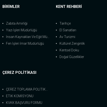
BİRİMLER
KENT REHBERİ
Zabıta Amirliği
Tarihçe
Yazı İşleri Müdürlüğü
El Sanatları
İnsan Kaynakları Ve Eğit.Müdürlüğü
Av Turizmi
Fen İşleri İmar Müdürlüğü
Kültürel Zenginlik
Kentsel Doku
Doğal Güzellikler
ÇEREZ POLİTİKASI
ÇEREZ TOPLAMA POLİTİKASI
ETİK KOMİSYONU
KVKK BAŞVURU FORMU