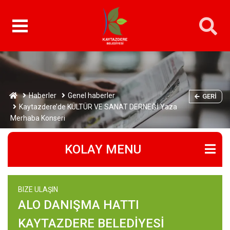
Haberler
Genel haberler
GERI
Kaytazdere’de KÜLTÜR VE SANAT DERNEĞİ Yaza
Merhaba Konseri
KOLAY MENU
BIZE ULAŞIN
ALO DANIŞMA HATTI
KAYTAZDERE BELEDİYESİ