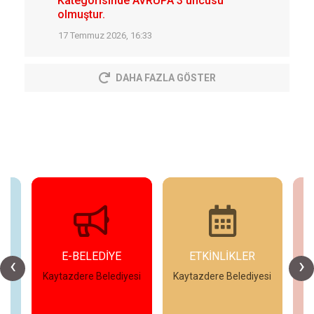
Kategorisinde AVRUPA 3’üncüsü
olmuştur.
17 Temmuz 2026, 16:33
DAHA FAZLA GÖSTER
E-BELEDİYE
ETKİNLİKLER
‹
›
esi
Kaytazdere Belediyesi
Kaytazdere Belediyesi
Ka