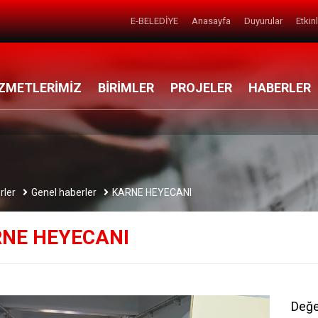
E-BELEDİYE
Anasayfa
Duyurular
Etkin
ZMETLERİMİZ
BİRİMLER
PROJELER
HABERLER
rler
Genel haberler
KARNE HEYECANI
NE HEYECANI
Değe