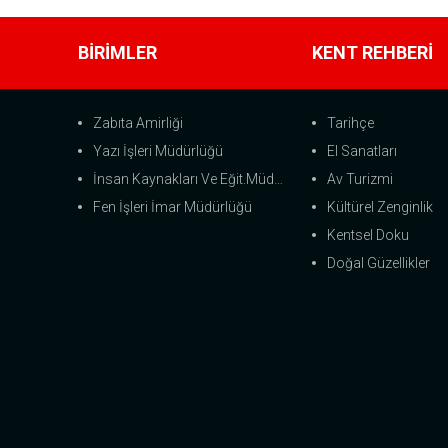
BİRİMLER
KENT REHBERİ
Zabıta Amirliği
Tarihçe
Yazı İşleri Müdürlüğü
El Sanatları
İnsan Kaynakları Ve Eğit.Müdürlüğü
Av Turizmi
Fen İşleri İmar Müdürlüğü
Kültürel Zenginlik
Kentsel Doku
Doğal Güzellikler