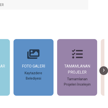
ER
LAR
FOTO GALERİ
TAMAMLANAN
›
PROJELER
Kaytazdere
Belediyesi
Tamamlanan
De
Projeleri İnceleyin
İncele
İncele