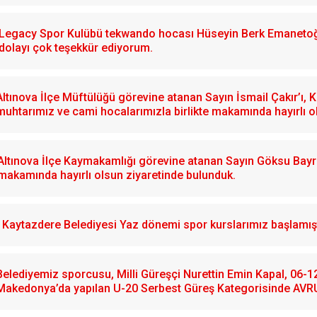
Legacy Spor Kulübü tekwando hocası Hüseyin Berk Emanetoğlu
dolayı çok teşekkür ediyorum.
Altınova İlçe Müftülüğü görevine atanan Sayın İsmail Çakır’ı,
muhtarımız ve cami hocalarımızla birlikte makamında hayırlı o
Altınova İlçe Kaymakamlığı görevine atanan Sayın Göksu Bayram
makamında hayırlı olsun ziyaretinde bulunduk.
Kaytazdere Belediyesi Yaz dönemi spor kurslarımız başlamışt
Belediyemiz sporcusu, Milli Güreşçi Nurettin Emin Kapal, 06-
Makedonya’da yapılan U-20 Serbest Güreş Kategorisinde AVR