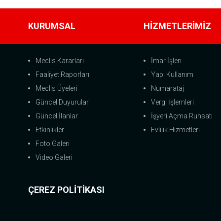
KURUMSAL
HİZMETLERİMİZ
Meclis Kararları
İmar İşleri
Faaliyet Raporları
Yapı Kullanım
Meclis Üyeleri
Numarataj
Güncel Duyurular
Vergi İşlemleri
Güncel İlanlar
İşyeri Açma Ruhsatı
Etkinlikler
Evlilik Hizmetleri
Foto Galeri
Video Galeri
ÇEREZ POLİTİKASI