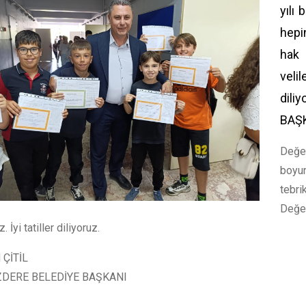
yılı
hepin
hak
veli
dil
BAŞ
Değe
boyun
tebrik
Değer
. İyi tatiller diliyoruz.
ÇİTİL
DERE BELEDİYE BAŞKANI