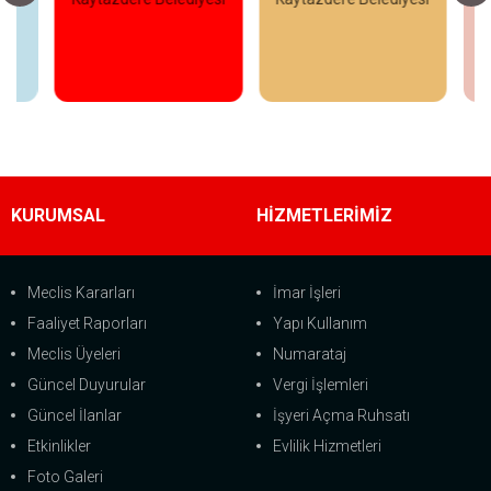
Ka
İncele
İncele
KURUMSAL
HİZMETLERİMİZ
Meclis Kararları
İmar İşleri
Faaliyet Raporları
Yapı Kullanım
Meclis Üyeleri
Numarataj
Güncel Duyurular
Vergi İşlemleri
Güncel İlanlar
İşyeri Açma Ruhsatı
Etkinlikler
Evlilik Hizmetleri
Foto Galeri