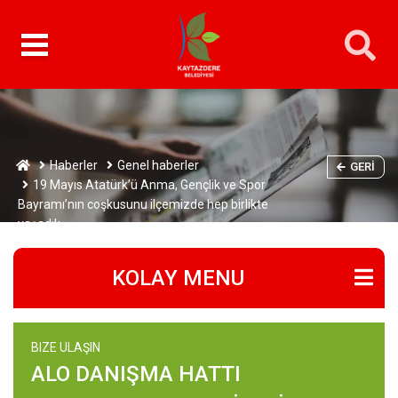
Haberler
Genel haberler
GERI
19 Mayıs Atatürk’ü Anma, Gençlik ve Spor
Bayramı’nın coşkusunu ilçemizde hep birlikte
yaşadık.
KOLAY MENU
BIZE ULAŞIN
ALO DANIŞMA HATTI