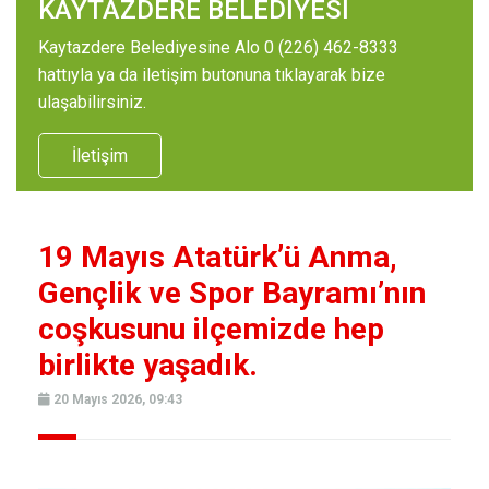
KAYTAZDERE BELEDİYESİ
Kaytazdere Belediyesine Alo 0 (226) 462-8333
hattıyla ya da iletişim butonuna tıklayarak bize
ulaşabilirsiniz.
İletişim
19 Mayıs Atatürk’ü Anma,
Gençlik ve Spor Bayramı’nın
coşkusunu ilçemizde hep
birlikte yaşadık.
20 Mayıs 2026, 09:43