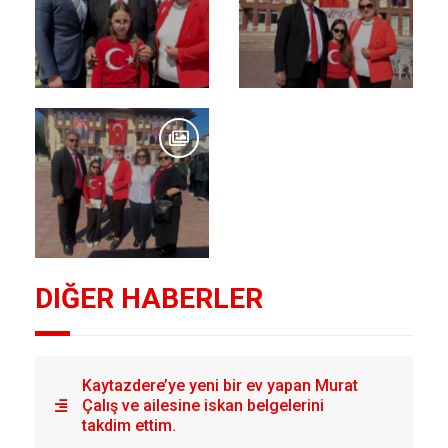
DIĞER HABERLER
Kaytazdere’ye yeni bir ev yapan Murat
Çalış ve ailesine iskan belgelerini
takdim ettim.