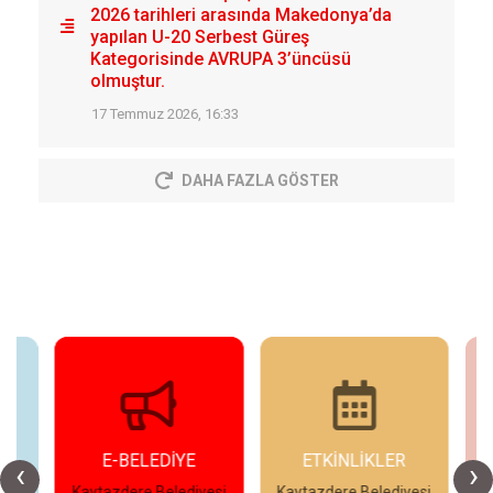
2026 tarihleri arasında Makedonya’da
yapılan U-20 Serbest Güreş
Kategorisinde AVRUPA 3’üncüsü
olmuştur.
17 Temmuz 2026, 16:33
DAHA FAZLA GÖSTER
E-BELEDİYE
ETKİNLİKLER
‹
›
esi
Kaytazdere Belediyesi
Kaytazdere Belediyesi