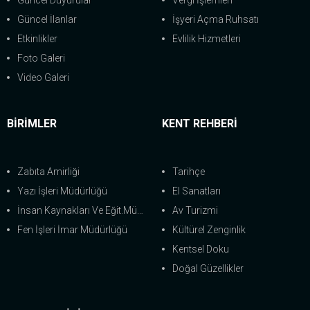
Güncel Duyurular
Vergi İşlemleri
Güncel İlanlar
İşyeri Açma Ruhsatı
Etkinlikler
Evlilik Hizmetleri
Foto Galeri
Video Galeri
BİRİMLER
KENT REHBERİ
Zabıta Amirliği
Tarihçe
Yazı İşleri Müdürlüğü
El Sanatları
İnsan Kaynakları Ve Eğit.Müdürlüğü
Av Turizmi
Fen İşleri İmar Müdürlüğü
Kültürel Zenginlik
Kentsel Doku
Doğal Güzellikler