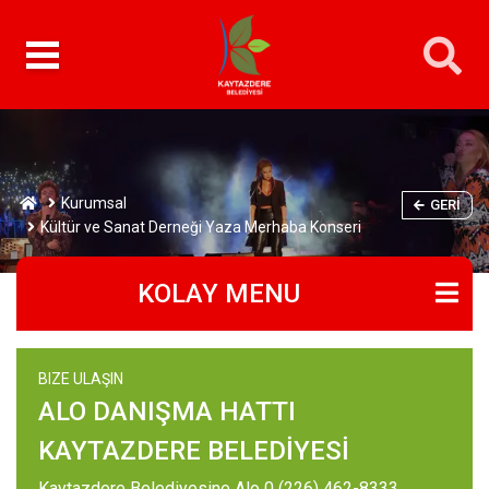
Kurumsal
GERI
Kültür ve Sanat Derneği Yaza Merhaba Konseri
KOLAY MENU
BIZE ULAŞIN
ALO DANIŞMA HATTI
KAYTAZDERE BELEDİYESİ
Kaytazdere Belediyesine Alo 0 (226) 462-8333