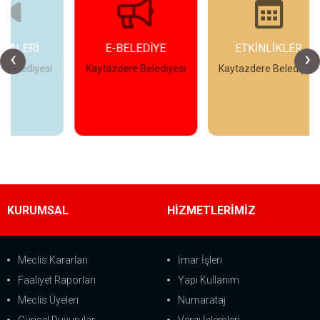
E-BELEDİYE
ETKİNLİKLER
‹
›
esi
Kaytazdere Belediyesi
Kaytazdere Belediyesi
Ka
İncele
İncele
KURUMSAL
HİZMETLERİMİZ
Meclis Kararları
İmar İşleri
Faaliyet Raporları
Yapı Kullanım
Meclis Üyeleri
Numarataj